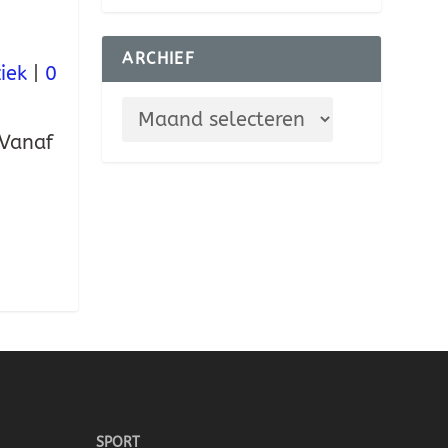
ARCHIEF
iek
|
0
 Vanaf
SPORT