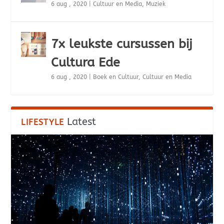
6 aug , 2020
|
Cultuur en Media
,
Muziek
7x leukste cursussen bij
Cultura Ede
6 aug , 2020
|
Boek en Cultuur
,
Cultuur en Media
Latest
LIFESTYLE