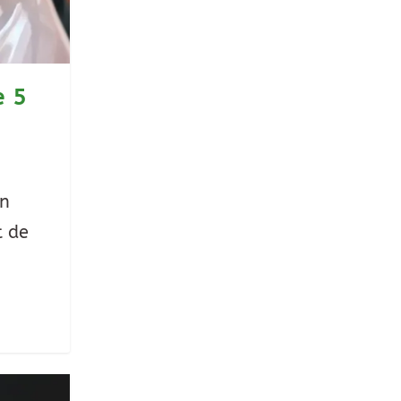
e 5
an
t de