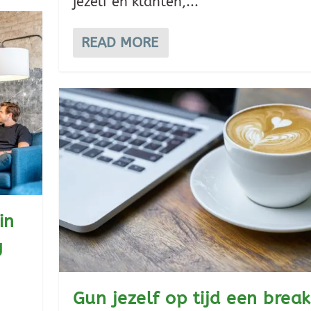
jezelf en klanten,...
READ MORE
in
g
Gun jezelf op tijd een break