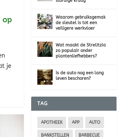
slordige kraag
Waarom gebruiksgemak
s op
de sleutel is tot een
veiligere werkvloer
Wat maakt de Strelitzia
zo populair onder
en
plantenliefhebbers?
at je
Is de auto nog een lang
leven beschoren?
TAG
APOTHEEK
APP
AUTO
BANKSTELLEN
BARBECUE