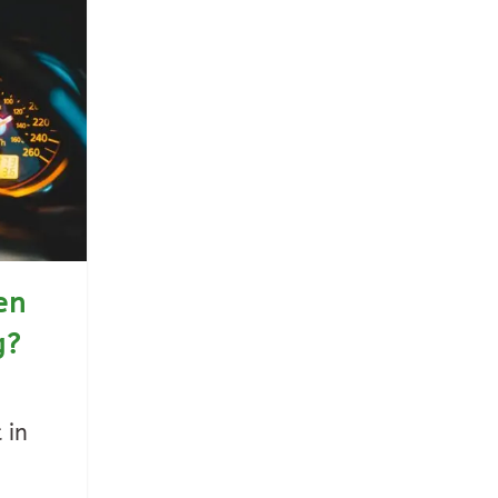
en
g?
 in