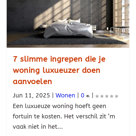
7 slimme ingrepen die je
woning luxueuzer doen
aanvoelen
Jun 11, 2025
|
Wonen
|
0
|
Een luxueuze woning hoeft geen
fortuin te kosten. Het verschil zit ‘m
vaak niet in het...