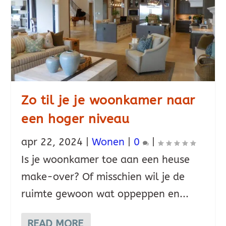
Zo til je je woonkamer naar
een hoger niveau
apr 22, 2024
|
Wonen
|
0
|
Is je woonkamer toe aan een heuse
make-over? Of misschien wil je de
ruimte gewoon wat oppeppen en...
READ MORE