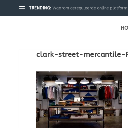
Waarom gereguleerde online platforms 
TRENDING:
HO
clark-street-mercantile-