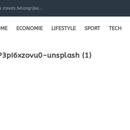
steeds belangrijke...
ME
ECONOMIE
LIFESTYLE
SPORT
TECH
P3pI6xzovu0-unsplash (1)