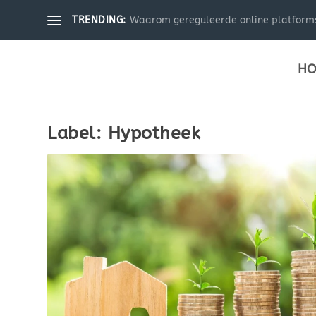
Waarom gereguleerde online platforms 
TRENDING:
HO
Label:
Hypotheek