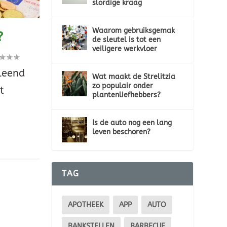
slordige kraag
Waarom gebruiksgemak
?
de sleutel is tot een
veiligere werkvloer
eleend
Wat maakt de Strelitzia
zo populair onder
t
plantenliefhebbers?
Is de auto nog een lang
leven beschoren?
TAG
APOTHEEK
APP
AUTO
BANKSTELLEN
BARBECUE