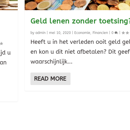
Geld lenen zonder toetsing
by
admin
|
mei 10, 2020
|
Economie
,
Financien
|
0
|
Heeft u in het verleden ooit geld g
en kon u dit niet afbetalen? Dit geef
ijd u
waarschijnlijk...
van
READ MORE