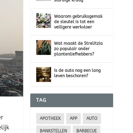
slordige kraag
Waarom gebruiksgemak
de sleutel is tot een
veiligere werkvloer
Wat maakt de Strelitzia
zo populair onder
plantenliefhebbers?
Is de auto nog een lang
leven beschoren?
TAG
er
APOTHEEK
APP
AUTO
lijk
BANKSTELLEN
BARBECUE