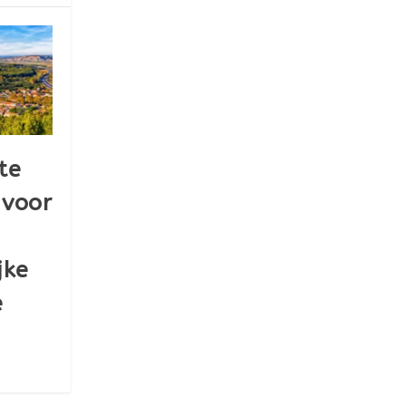
te
 voor
jke
e