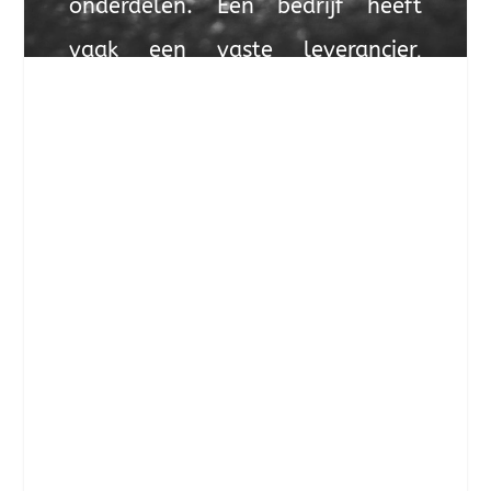
onderdelen. Een bedrijf heeft
vaak een vaste leverancier,
tarieven voor onderdelen liggen
dus vast. Wanneer de reparatie
op eigen kracht onder handen
wordt genomen, dan bepaalt
men zelf bij wie de onderdelen
worden ingekocht. Je hebt dan
ook de mogelijkheid om bij
verschillende leveranciers in te
kopen, zodat je uiteindelijk te
maken hebt met een optimale