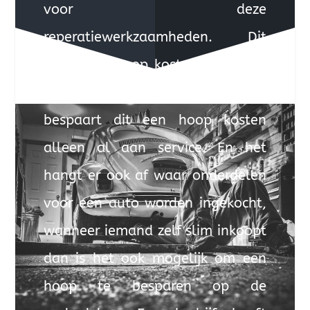
voor deze
reperatiewerkzaamheden. Dit
geeft een hoop kosten. Wanneer
iemand dit zelf kan doen dan
bespaart dit een hoop kosten
alleen al aan service. En het
hangt er ook af waar onderdelen
voor een auto worden ingekocht,
wanneer iemand zelf slim inkoopt
dan is het ook mogelijk om een
hoop te besparen op de