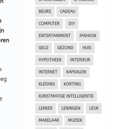
an
BEURS
CADEAU
n
COMPUTER
DIY
jn
ENTERTAINMENT
FASHION
eren
GELD
GEZOND
HUIS
HYPOTHEEK
INTERIEUR
o
INTERNET
KAPSALON
oeg
KLEDING
KORTING
KUNSTMATIGE INTELLIGENTIE
e
LEKKER
LENINGEN
LEUK
e
MAKELAAR
MUZIEK