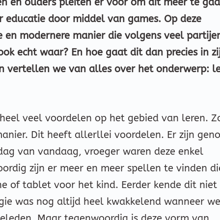
n en ouders pleiten er voor om dit meer te ga
r educatie door middel van games. Op deze
e en modernere manier die volgens veel partije
ook echt waar? En hoe gaat dit dan precies in zi
en vertellen we van alles over het onderwerp: l
heel veel voordelen op het gebied van leren. Z
nier. Dit heeft allerllei voordelen. Er zijn gen
dag van vandaag, vroeger waren deze enkel
rdig zijn er meer en meer spellen te vinden di
 of tablet voor het kind. Eerder kende dit niet
ogie was nog altijd heel kwakkelend wanneer w
geleden. Maar tegenwoordig is deze vorm van