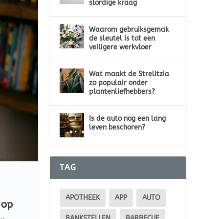
slordige kraag
Waarom gebruiksgemak
de sleutel is tot een
veiligere werkvloer
Wat maakt de Strelitzia
zo populair onder
plantenliefhebbers?
Is de auto nog een lang
leven beschoren?
TAG
APOTHEEK
APP
AUTO
 op
BANKSTELLEN
BARBECUE