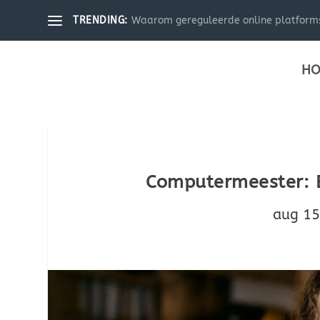
Waarom gereguleerde online platforms 
TRENDING:
HO
Computermeester: E
aug 15