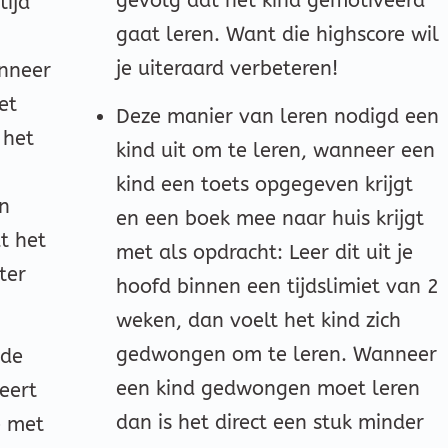
gevolg dat het kind gemotiveerd
tijd
gaat leren.
Want die highscore wil
je uiteraard verbeteren!
anneer
et
Deze manier van leren nodigd een
 het
kind uit om te leren, wanneer een
kind een toets opgegeven krijgt
en
en een boek mee naar huis krijgt
at het
met als opdracht: Leer dit uit je
ter
hoofd binnen een tijdslimiet van 2
weken, dan voelt het kind zich
gedwongen om te leren. Wanneer
 de
een kind gedwongen moet leren
eert
dan is het direct een stuk minder
e met