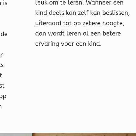
leuk om te leren. Wanneer een
 is
kind deels kan zelf kan beslissen,
uiteraard tot op zekere hoogte,
dan wordt leren al een betere
 de
ervaring voor een kind.
er
us
t
st
 op
n