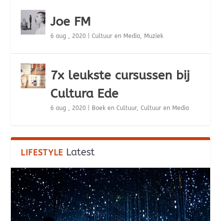
Joe FM
6 aug , 2020
|
Cultuur en Media
,
Muziek
7x leukste cursussen bij
Cultura Ede
6 aug , 2020
|
Boek en Cultuur
,
Cultuur en Media
Latest
LIFESTYLE